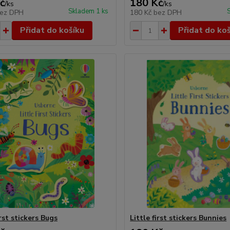
č
180 Kč
/
ks
/
ks
Skladem 1 ks
ez DPH
180 Kč
bez DPH
Přidat do košíku
Přidat do ko
irst stickers Bugs
Little first stickers Bunnies