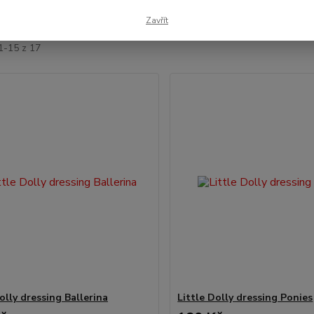
jší
Nejlevnější
Nejdražší
Zavřít
1-15 z 17
olly dressing Ballerina
Little Dolly dressing Ponies