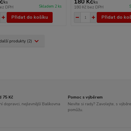
č
180 Kč
/
ks
/
ks
Skladem 2 ks
ez DPH
180 Kč
bez DPH
Přidat do košíku
Přidat do ko
další produkty (2)
d 75 Kč
Pomoc s výběrem
í dopravci, nejlevnější Balíkovna
Nevíte si rady? Zavolejte, s výbě
pomůžu.