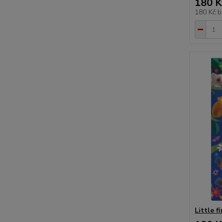
180 K
180 Kč
b
Little f