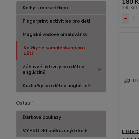
180 K
Knihy s mazací fixou
180 Kč
b
Fingerprint activities pro děti
Magické vodové omalovánky
Knížky se samolepkami pro
děti
Zábavné aktivity pro děti v
angličtině
Kuchařky pro děti v angličtině
Ostatní
Dárkové poukazy
VÝPRODEJ poškozených knih
Little 