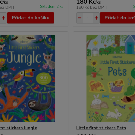
č
180 Kč
/
ks
/
ks
Skladem 2 ks
ez DPH
180 Kč
bez DPH
Přidat do košíku
Přidat do ko
irst stickers Jungle
Little first stickers Pets