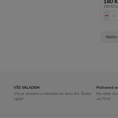
180 K
180 Kč
b
Načíst 
VŠE SKLADEM
Poštovné o
Vše je skladem a odesílám do dvou dní. Široký
Na výběr různ
výběr!
od 75 Kč