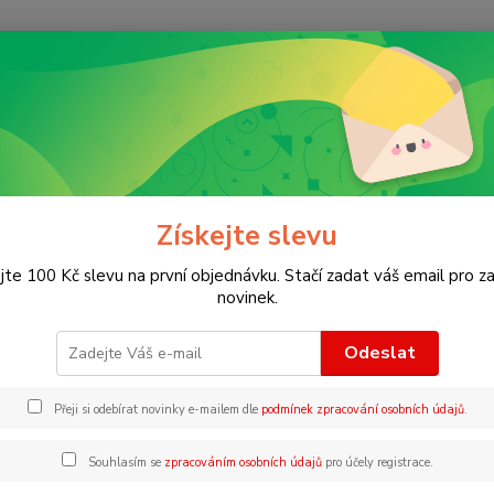
Nevíte
Hledat
+420
nížky se samolepkami pro děti
ky se samolepkami pro děti
Získejte slevu
jte 100 Kč slevu na první objednávku. Stačí zadat váš email pro za
novinek.
Kč
Od
Odeslat
adem
Novinka
Akce
Doprava ZDARMA
TOP 
Přeji si odebírat novinky e-mailem dle
podmínek zpracování osobních údajů
.
Souhlasím se
zpracováním osobních údajů
pro účely registrace.