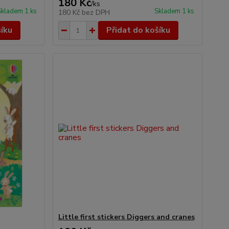
180 Kč
/
ks
Skladem 1 ks
Skladem 1 ks
180 Kč
bez DPH
šíku
Přidat do košíku
Little first stickers Diggers and cranes