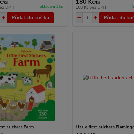
č
180 Kč
/
ks
/
ks
Skladem 1 ks
ez DPH
180 Kč
bez DPH
Přidat do košíku
Přidat do ko
irst stickers Farm
Little first stickers Flaming