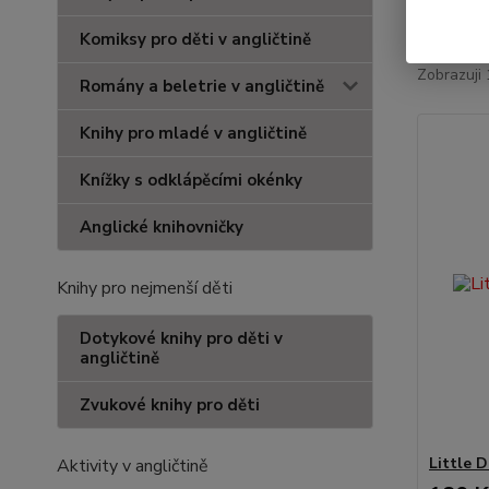
Nejnově
Komiksy pro děti v angličtině
Zobrazuji 
Romány a beletrie v angličtině
Knihy pro mladé v angličtině
Knížky s odklápěcími okénky
Anglické knihovničky
Knihy pro nejmenší děti
Dotykové knihy pro děti v
angličtině
Zvukové knihy pro děti
Little D
Aktivity v angličtině