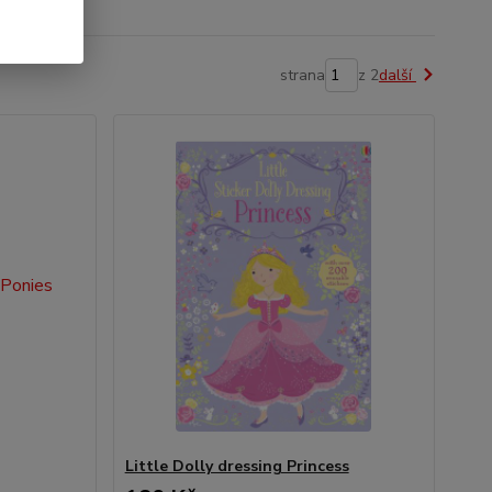
strana
z 2
další
Little Dolly dressing Princess