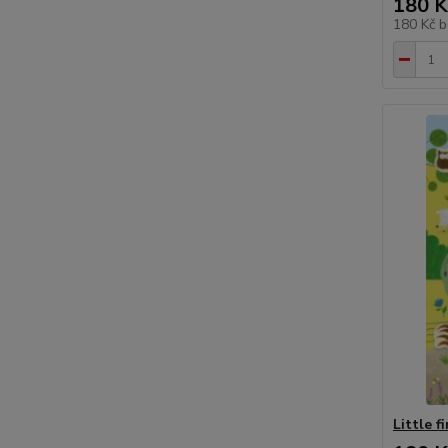
180 K
180 Kč
b
Little f