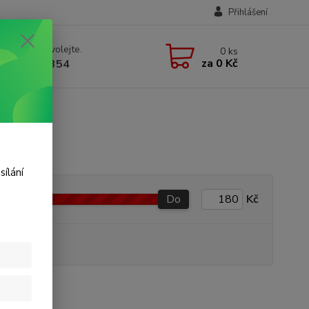
Přihlášení
 si rady? Zavolejte.
0
ks
za
0 Kč
 723 109 354
sílání
Do
Kč
produkt