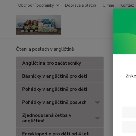
Obchodní podmínky
Doprava a platba
O mně
Kontakt
Čtení a poslech v angličtině
Úvod
K
Kníž
Angličtina pro začátečníky
Získe
Básničky v angličtině pro děti
Cena:
Pohádky v angličtině pro děti
Pohádky v angličtině poslech
Skl
Zjednodušená četba v
angličtině
Encyklopedie pro děti od 4 let