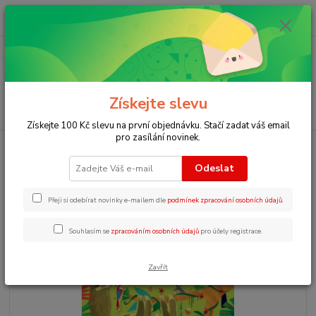
0
ks
+420 723 109 354
za
0 Kč
Menu
Získejte slevu
Hledat
Získejte 100 Kč slevu na první objednávku. Stačí zadat váš email
pro zasílání novinek.
Úvod
Knížky se samolepkami pro děti
Little first stickers Sloths
Odeslat
Little first stickers Sloths
Přeji si odebírat novinky e-mailem dle
podmínek zpracování osobních údajů
.
Souhlasím se
zpracováním osobních údajů
pro účely registrace.
Zavřít