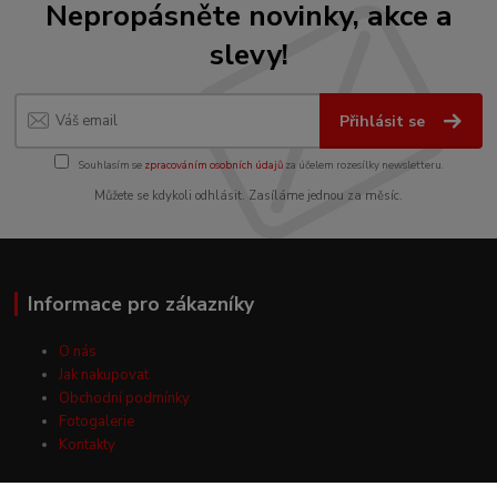
Nepropásněte novinky, akce a
slevy!
Přihlásit se
Souhlasím se
zpracováním osobních údajů
za účelem rozesílky newsletteru.
Můžete se kdykoli odhlásit. Zasíláme jednou za měsíc.
Informace pro zákazníky
O nás
Jak nakupovat
Obchodní podmínky
Fotogalerie
Kontakty