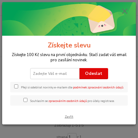
0
ks
+420 723 109 354
za
0 Kč
Menu
Získejte slevu
Hledat
Získejte 100 Kč slevu na první objednávku. Stačí zadat váš email
pro zasílání novinek.
Úvod
Zábavné aktivity pro děti v angličtině
Křížovky v angličtině
Odeslat
Křížovky v angličtině
Přeji si odebírat novinky e-mailem dle
podmínek zpracování osobních údajů
.
Upřesnit parametry
Souhlasím se
zpracováním osobních údajů
pro účely registrace.
Nejnovější
Nejlevnější
Nejdražší
Zavřít
Zobrazuji 1-5 z 5
strana
z 1