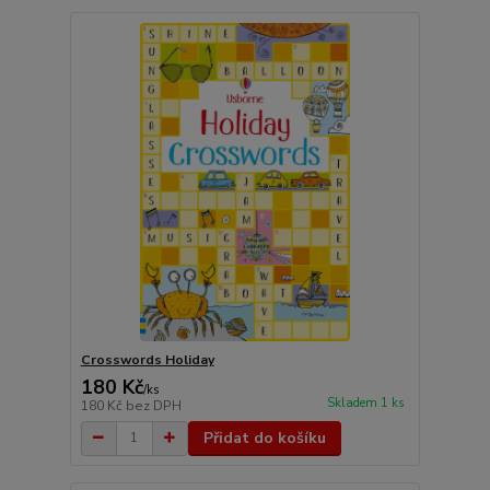
Crosswords Holiday
180 Kč
/
ks
Skladem 1 ks
180 Kč
bez DPH
Přidat do košíku