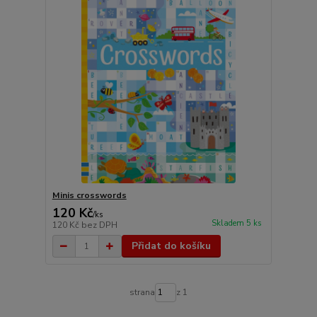
Minis crosswords
120 Kč
/
ks
Skladem 5 ks
120 Kč
bez DPH
Přidat do košíku
strana
z 1