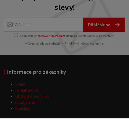
slevy!
Přihlásit se
Souhlasím se
zpracováním osobních údajů
za účelem rozesílky newsletteru.
Můžete se kdykoli odhlásit. Zasíláme jednou za měsíc.
Informace pro zákazníky
O nás
Jak nakupovat
Obchodní podmínky
Fotogalerie
Kontakty