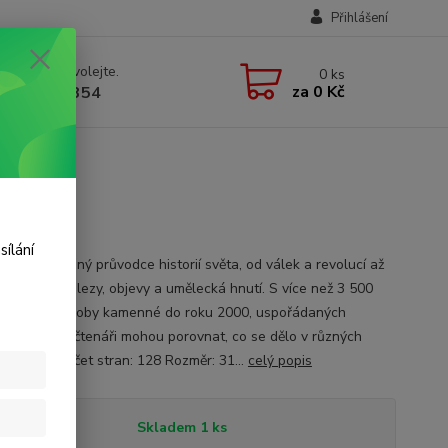
Přihlášení
 si rady? Zavolejte.
0
ks
za
0 Kč
 723 109 354
sílání
ně ilustrovaný průvodce historií světa, od válek a revolucí až
lomové vynálezy, objevy a umělecká hnutí. S více než 3 500
ými daty od doby kamenné do roku 2000, uspořádaných
ficky, takže čtenáři mohou porovnat, co se dělo v různých
h světa. Počet stran: 128 Rozměr: 31...
celý popis
tupnost
Skladem 1 ks