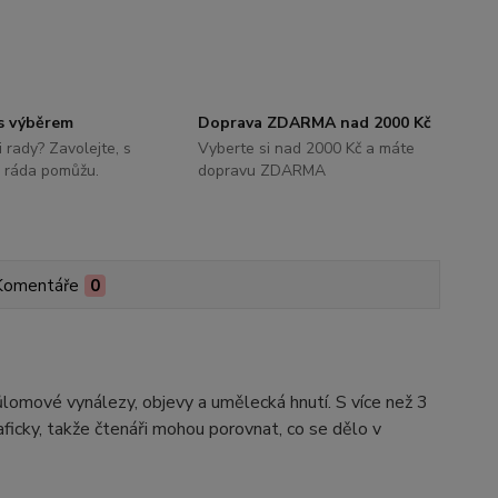
s výběrem
Doprava ZDARMA nad 2000 Kč
i rady? Zavolejte, s
Vyberte si nad 2000 Kč a máte
 ráda pomůžu.
dopravu ZDARMA
Komentáře
0
růlomové vynálezy, objevy a umělecká hnutí. S více než 3
cky, takže čtenáři mohou porovnat, co se dělo v