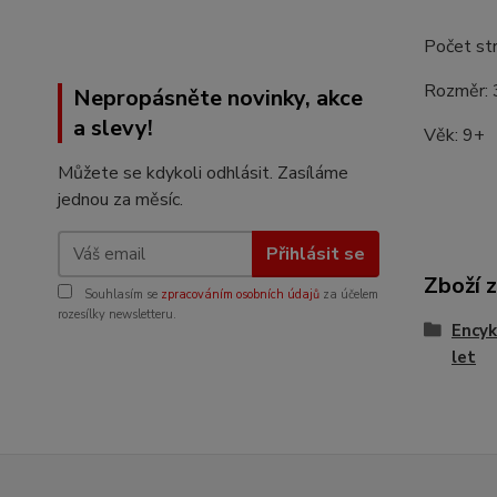
Počet st
Rozměr:
Nepropásněte novinky, akce
a slevy!
Věk: 9+
Můžete se kdykoli odhlásit. Zasíláme
jednou za měsíc.
Přihlásit se
Zboží 
Souhlasím se
zpracováním osobních údajů
za účelem
rozesílky newsletteru.
Encyk
let