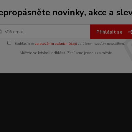
epropásněte novinky, akce a slev
Přihlásit se
Souhlasím se
zpracováním osobních údajů
za účelem rozesílky newsletteru.
Můžete se kdykoli odhlásit. Zasíláme jednou za měsíc.