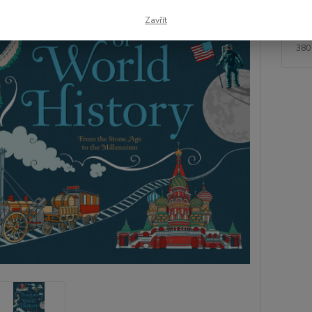
Zavřít
38
380