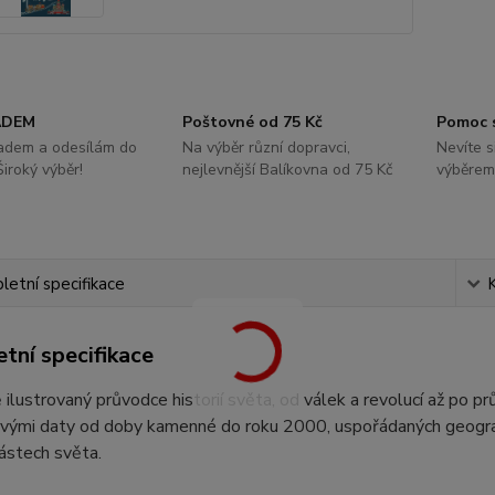
ADEM
Poštovné od 75 Kč
Pomoc 
ladem a odesílám do
Na výběr různí dopravci,
Nevíte s
Široký výběr!
nejlevnější Balíkovna od 75 Kč
výběrem
etní specifikace
tní specifikace
ilustrovaný průvodce historií světa, od válek a revolucí až po p
vými daty od doby kamenné do roku 2000, uspořádaných geografi
ástech světa.