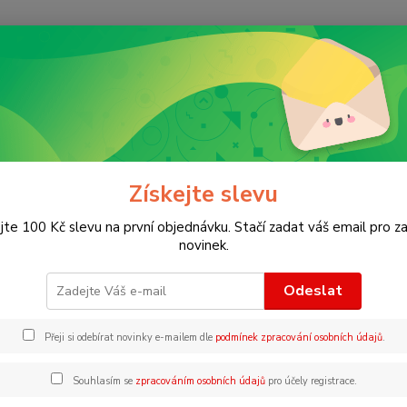
Nevíte
Hledat
+420
ncyklopedie pro děti od 4 let
Timelines of World History
lines of World History
Získejte slevu
jte 100 Kč slevu na první objednávku. Stačí zadat váš email pro za
Nádher
novinek.
po prů
klíčov
Odeslat
geogra
částec
Přeji si odebírat novinky e-mailem dle
podmínek zpracování osobních údajů
.
Souhlasím se
zpracováním osobních údajů
pro účely registrace.
Dos