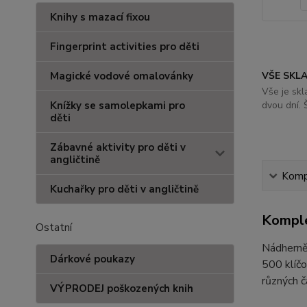
Knihy s mazací fixou
Fingerprint activities pro děti
Magické vodové omalovánky
VŠE SKL
Vše je sk
Knížky se samolepkami pro
dvou dní. 
děti
Zábavné aktivity pro děti v
angličtině
Kompl
Kuchařky pro děti v angličtině
Komple
Ostatní
Nádherně 
Dárkové poukazy
500 klíčo
různých č
VÝPRODEJ poškozených knih