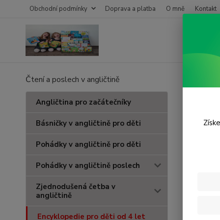
Obchodní podmínky
Doprava a platba
O mně
Kontakt
Čtení a poslech v angličtině
Úvod
E
Time
Angličtina pro začátečníky
Získe
Básničky v angličtině pro děti
Novinka
Pohádky v angličtině pro děti
Pohádky v angličtině poslech
Zjednodušená četba v
angličtině
Encyklopedie pro děti od 4 let