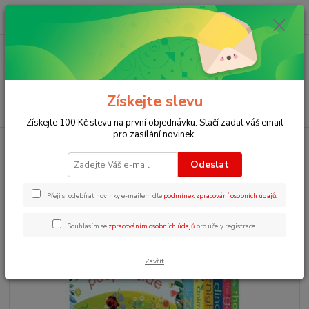
0
ks
+420 723 109 354
za
0 Kč
Menu
Získejte slevu
Hledat
Získejte 100 Kč slevu na první objednávku. Stačí zadat váš email
pro zasílání novinek.
Úvod
Anglické knihovničky
Library - Peep inside slipcase 6x
Odeslat
Library - Peep inside slipcase 6x
Přeji si odebírat novinky e-mailem dle
podmínek zpracování osobních údajů
.
Souhlasím se
zpracováním osobních údajů
pro účely registrace.
Zavřít