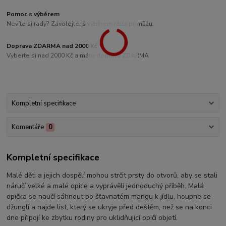
Pomoc s výběrem
Nevíte si rady? Zavolejte, s výběrem ráda pomůžu.
Doprava ZDARMA nad 2000 Kč
Vyberte si nad 2000 Kč a máte dopravu ZDARMA
Kompletní specifikace
Komentáře
0
Kompletní specifikace
Malé děti a jejich dospělí mohou strčit prsty do otvorů, aby se stali
náručí velké a malé opice a vyprávěli jednoduchý příběh. Malá
opička se naučí sáhnout po šťavnatém mangu k jídlu, houpne se
džunglí a najde list, který se ukryje před deštěm, než se na konci
dne připojí ke zbytku rodiny pro uklidňující opičí objetí.