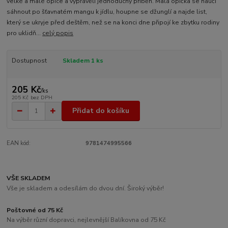
velké a malé opice a vyprávěli jednoduchý příběh. Malá opička se naučí
sáhnout po šťavnatém mangu k jídlu, houpne se džunglí a najde list,
který se ukryje před deštěm, než se na konci dne připojí ke zbytku rodiny
pro uklidň...
celý popis
Dostupnost
Skladem 1 ks
205 Kč
/
ks
205 Kč
bez DPH
Přidat do košíku
EAN kód:
9781474995566
VŠE SKLADEM
Vše je skladem a odesílám do dvou dní. Široký výběr!
Poštovné od 75 Kč
Na výběr různí dopravci, nejlevnější Balíkovna od 75 Kč