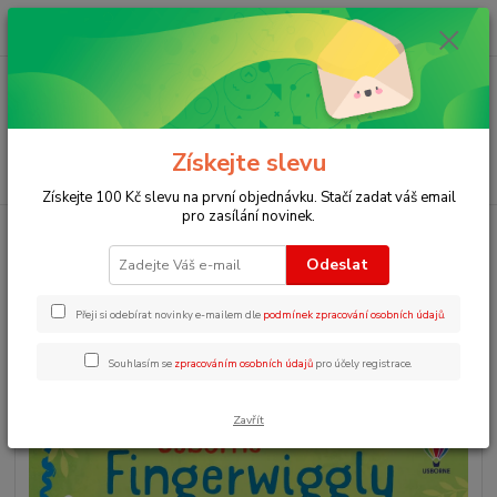
0
ks
+420 723 109 354
za
0 Kč
Menu
Získejte slevu
Hledat
Získejte 100 Kč slevu na první objednávku. Stačí zadat váš email
pro zasílání novinek.
Úvod
Dotykové knihy pro děti v angličtině
Baby very first Fingerwiggly
Monkeys
Odeslat
Baby very first Fingerwiggly
Přeji si odebírat novinky e-mailem dle
podmínek zpracování osobních údajů
.
Monkeys
Souhlasím se
zpracováním osobních údajů
pro účely registrace.
Novinka
Zavřít