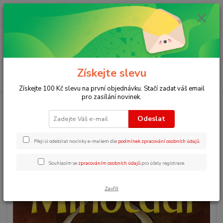
0
ks
+420 723 109 354
za
0 Kč
Menu
Získejte slevu
Hledat
Získejte 100 Kč slevu na první objednávku. Stačí zadat váš email
pro zasílání novinek.
Úvod
Zjednodušená četba v angličtině
YR1 - The Minotaur
Odeslat
YR1 - The Minotaur
Přeji si odebírat novinky e-mailem dle
podmínek zpracování osobních údajů
.
Souhlasím se
zpracováním osobních údajů
pro účely registrace.
Zavřít