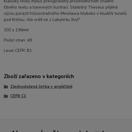
Klasický řecký mýtus převyprávěný prostřednictvím snadno
čtivého textu a barevných ilustrací. Statečný Theseus přijímá
výzvu porazit hrůzostrašného Minotaura hluboko v bludišti tunelů
pod Krétou. Ale vrátí se z Labyrintu živý?
203 x 136mm
Počet stran: 48
Level CEFR: B1
Zboží zařazeno v kategoriích
Zjednodušená četba v angličtině
CEFR C1