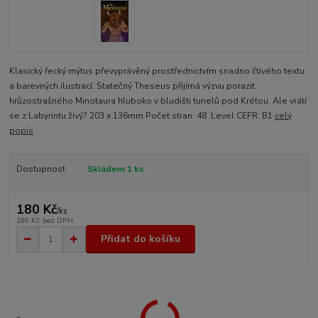
Klasický řecký mýtus převyprávěný prostřednictvím snadno čtivého textu
a barevných ilustrací. Statečný Theseus přijímá výzvu porazit
hrůzostrašného Minotaura hluboko v bludišti tunelů pod Krétou. Ale vrátí
se z Labyrintu živý? 203 x 136mm Počet stran: 48 Level CEFR: B1
celý
popis
Dostupnost
Skladem 1 ks
180 Kč
/
ks
180 Kč
bez DPH
Přidat do košíku