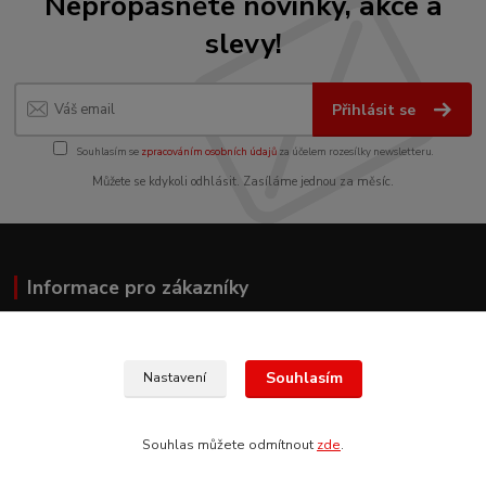
Nepropásněte novinky, akce a
slevy!
Přihlásit se
Souhlasím se
zpracováním osobních údajů
za účelem rozesílky newsletteru.
Můžete se kdykoli odhlásit. Zasíláme jednou za měsíc.
Informace pro zákazníky
O nás
Jak nakupovat
Souhlasím
Nastavení
Obchodní podmínky
Fotogalerie
Kontakty
Souhlas můžete odmítnout
zde
.