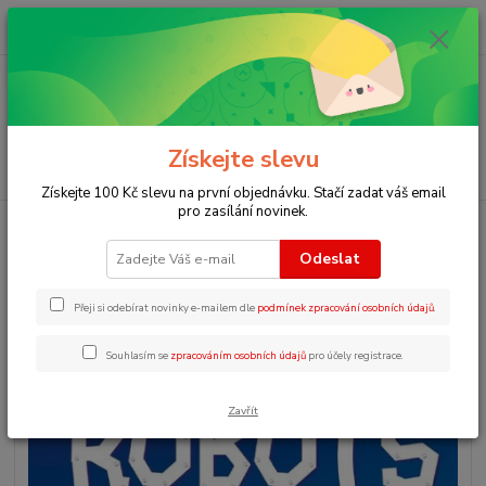
0
ks
+420 723 109 354
za
0 Kč
Menu
Získejte slevu
Hledat
Získejte 100 Kč slevu na první objednávku. Stačí zadat váš email
pro zasílání novinek.
Úvod
Zjednodušená četba v angličtině
YR1 - Stories of robots
Odeslat
YR1 - Stories of robots
Přeji si odebírat novinky e-mailem dle
podmínek zpracování osobních údajů
.
Souhlasím se
zpracováním osobních údajů
pro účely registrace.
Zavřít