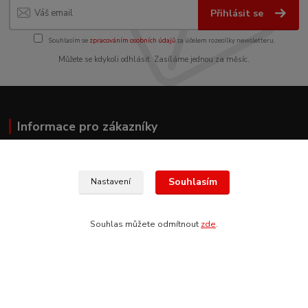
Přihlásit se
Souhlasím se
zpracováním osobních údajů
za účelem rozesílky newsletteru.
Můžete se kdykoli odhlásit. Zasíláme jednou za měsíc.
Informace pro zákazníky
O nás
Jak nakupovat
Souhlasím
Nastavení
Obchodní podmínky
Fotogalerie
Kontakty
Souhlas můžete odmítnout
zde
.