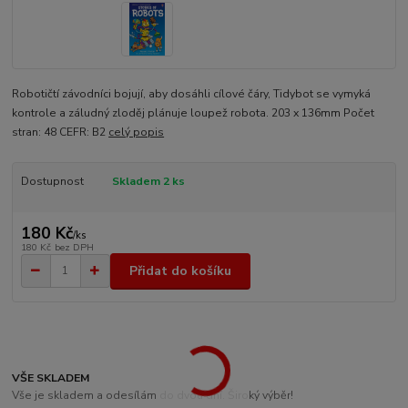
Robotičtí závodníci bojují, aby dosáhli cílové čáry, Tidybot se vymyká
kontrole a záludný zloděj plánuje loupež robota. 203 x 136mm Počet
stran: 48 CEFR: B2
celý popis
Dostupnost
Skladem 2 ks
180 Kč
/
ks
180 Kč
bez DPH
Přidat do košíku
VŠE SKLADEM
Vše je skladem a odesílám do dvou dní. Široký výběr!