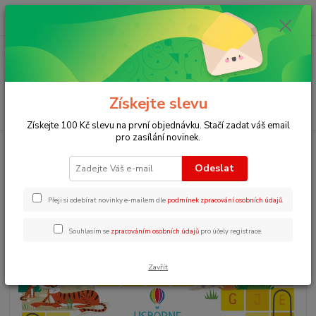
0
ks
+420 723 109 354
za
0 Kč
Menu
Získejte slevu
Hledat
Získejte 100 Kč slevu na první objednávku. Stačí zadat váš email
pro zasílání novinek.
Úvod
Zábavné aktivity pro děti v angličtině
Wordsearches Animal
Odeslat
Wordsearches Animal
Přeji si odebírat novinky e-mailem dle
podmínek zpracování osobních údajů
.
Souhlasím se
zpracováním osobních údajů
pro účely registrace.
Zavřít