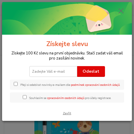
0
ks
+420 723 109 354
za
0 Kč
Menu
Získejte slevu
Hledat
Získejte 100 Kč slevu na první objednávku. Stačí zadat váš email
pro zasílání novinek.
Úvod
Knihy s mazací fixou
Wipe-clean Starting to add EY
Odeslat
Wipe-clean Starting to add EY
Přeji si odebírat novinky e-mailem dle
podmínek zpracování osobních údajů
.
Souhlasím se
zpracováním osobních údajů
pro účely registrace.
Zavřít