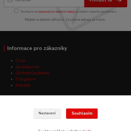
Přihlásit se
Souhlasím se
zpracováním osobních údajů
za účelem rozesílky newsletteru.
Můžete se kdykoli odhlásit. Zasíláme jednou za měsíc.
Informace pro zákazníky
O nás
Jak nakupovat
Obchodní podmínky
Fotogalerie
Kontakty
Souhlasím
Nastavení