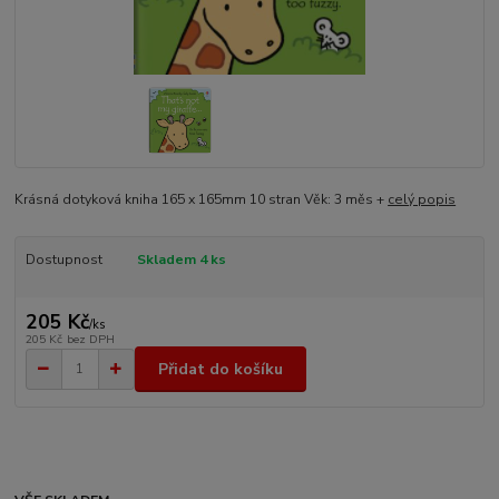
Krásná dotyková kniha 165 x 165mm 10 stran Věk: 3 měs +
celý popis
Dostupnost
Skladem 4 ks
205 Kč
/
ks
205 Kč
bez DPH
Přidat do košíku