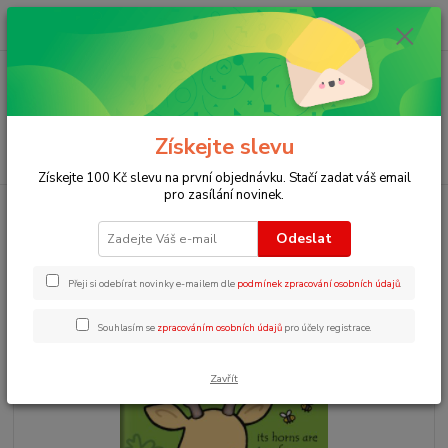
0
ks
+420 723 109 354
za
0 Kč
Menu
Získejte slevu
Hledat
Získejte 100 Kč slevu na první objednávku. Stačí zadat váš email
pro zasílání novinek.
Úvod
Dotykové knihy pro děti v angličtině
That´s not my giraffe
Odeslat
That´s not my giraffe
Přeji si odebírat novinky e-mailem dle
podmínek zpracování osobních údajů
.
Souhlasím se
zpracováním osobních údajů
pro účely registrace.
Zavřít