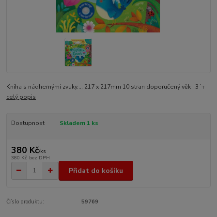
Kniha s nádhernými zvuky.... 217 x 217mm 10 stran doporučený věk : 3´+
celý popis
Dostupnost
Skladem 1 ks
380 Kč
/
ks
380 Kč
bez DPH
Přidat do košíku
Číslo produktu:
59769