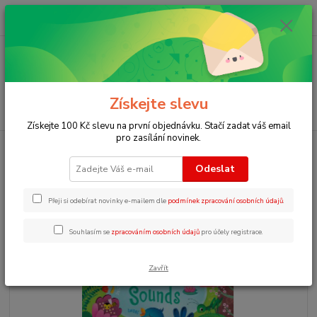
0
ks
+420 723 109 354
za
0 Kč
Menu
Získejte slevu
Hledat
Získejte 100 Kč slevu na první objednávku. Stačí zadat váš email
pro zasílání novinek.
Úvod
Zvukové knihy pro děti
Sounds book Garden
Odeslat
Sounds book Garden
Přeji si odebírat novinky e-mailem dle
podmínek zpracování osobních údajů
.
Souhlasím se
zpracováním osobních údajů
pro účely registrace.
Zavřít