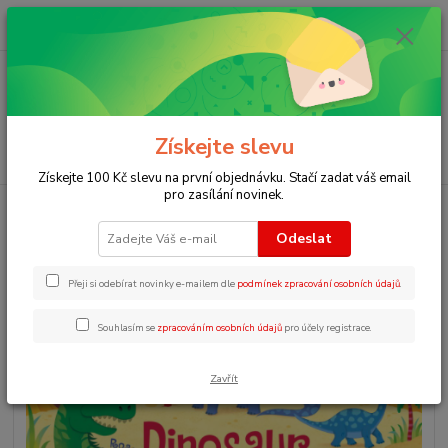
0
ks
+420 723 109 354
za
0 Kč
Menu
Získejte slevu
Hledat
Získejte 100 Kč slevu na první objednávku. Stačí zadat váš email
pro zasílání novinek.
Úvod
Zvukové knihy pro děti
Dinosaur sounds
Odeslat
Dinosaur sounds
Přeji si odebírat novinky e-mailem dle
podmínek zpracování osobních údajů
.
Souhlasím se
zpracováním osobních údajů
pro účely registrace.
Zavřít