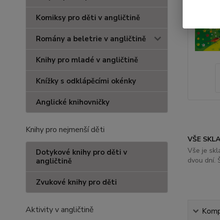
Komiksy pro děti v angličtině
Romány a beletrie v angličtině
Knihy pro mladé v angličtině
Knížky s odklápěcími okénky
Anglické knihovničky
Knihy pro nejmenší děti
VŠE SKL
Vše je sk
Dotykové knihy pro děti v
dvou dní. 
angličtině
Zvukové knihy pro děti
Aktivity v angličtině
Kompl