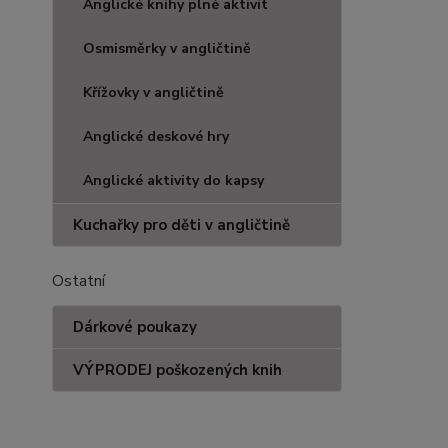
Anglické knihy plné aktivit
Osmisměrky v angličtině
Křížovky v angličtině
Anglické deskové hry
Anglické aktivity do kapsy
Kuchařky pro děti v angličtině
Ostatní
Dárkové poukazy
VÝPRODEJ poškozených knih