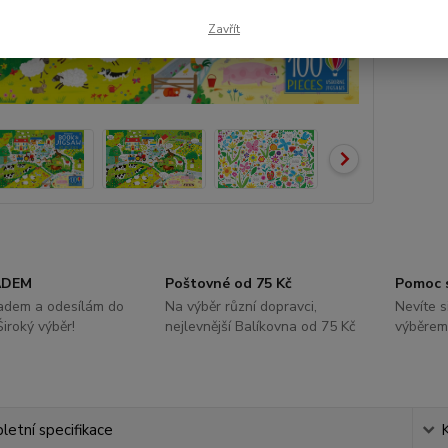
Zavřít
ADEM
Poštovné od 75 Kč
Pomoc 
ladem a odesílám do
Na výběr různí dopravci,
Nevíte s
Široký výběr!
nejlevnější Balíkovna od 75 Kč
výběrem
etní specifikace