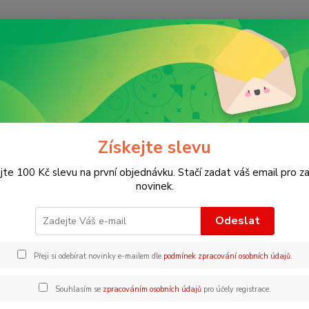
Nevíte
Hledat
+420
ábavné aktivity pro děti v angličtině
Jigsaw & Book On the farm
aw & Book On the farm
Získejte slevu
jte 100 Kč slevu na první objednávku. Stačí zadat váš email pro za
Puzzle
novinek.
Odeslat
Dos
Přeji si odebírat novinky e-mailem dle
podmínek zpracování osobních údajů
.
29
Souhlasím se
zpracováním osobních údajů
pro účely registrace.
290