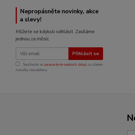
Nepropásněte novinky, akce
a slevy!
Můžete se kdykoli odhlásit. Zasíláme
jednou za měsíc.
Přihlásit se
Souhlasím se
zpracováním osobních údajů
za účelem
rozesílky newsletteru.
N