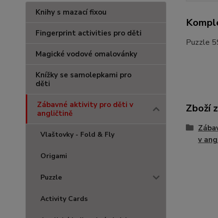
Knihy s mazací fixou
Komple
Fingerprint activities pro děti
Puzzle 5
Magické vodové omalovánky
Knížky se samolepkami pro
děti
Zábavné aktivity pro děti v
Zboží 
angličtině
Zábav
Vlaštovky - Fold & Fly
v ang
Origami
Puzzle
Activity Cards