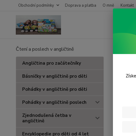
Obchodní podmínky
Doprava a platba
O mně
Kontakt
Čtení a poslech v angličtině
Úvod
Z
Jigs
Angličtina pro začátečníky
Získe
Básničky v angličtině pro děti
Pohádky v angličtině pro děti
Pohádky v angličtině poslech
Zjednodušená četba v
angličtině
Encyklopedie pro děti od 4 let