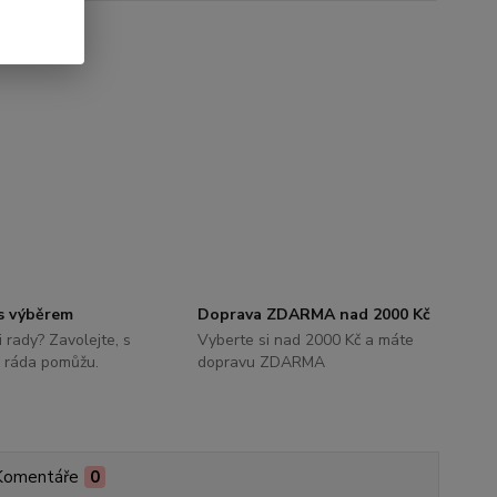
s výběrem
Doprava ZDARMA nad 2000 Kč
i rady? Zavolejte, s
Vyberte si nad 2000 Kč a máte
 ráda pomůžu.
dopravu ZDARMA
Komentáře
0