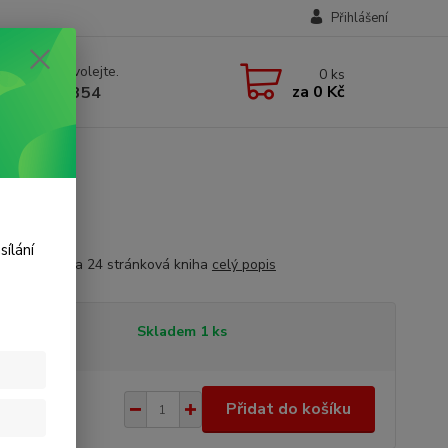
Přihlášení
 si rady? Zavolejte.
0
ks
za
0 Kč
 723 109 354
sílání
 59 x 40 cm a 24 stránková kniha
celý popis
tupnost
Skladem 1 ks
0 Kč
/
ks
Přidat do košíku
 Kč
bez DPH