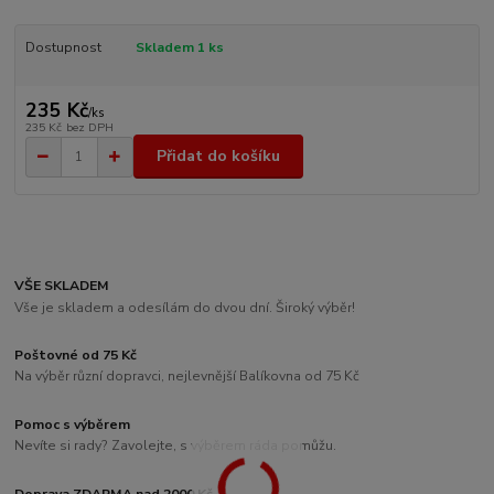
Dostupnost
Skladem 1 ks
235 Kč
/
ks
235 Kč
bez DPH
Přidat do košíku
VŠE SKLADEM
Vše je skladem a odesílám do dvou dní. Široký výběr!
Poštovné od 75 Kč
Na výběr různí dopravci, nejlevnější Balíkovna od 75 Kč
Pomoc s výběrem
Nevíte si rady? Zavolejte, s výběrem ráda pomůžu.
Doprava ZDARMA nad 2000 Kč