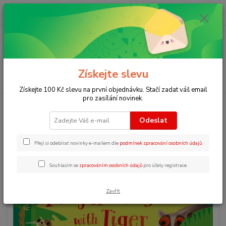
0
ks
+420 723 109 354
za
0 Kč
Menu
Získejte slevu
Hledat
Získejte 100 Kč slevu na první objednávku. Stačí zadat váš email
pro zasílání novinek.
Úvod
Angličtina pro začátečníky
Play hide & seek with Tiger
Odeslat
Play hide & seek with Tiger
Přeji si odebírat novinky e-mailem dle
podmínek zpracování osobních údajů
.
Souhlasím se
zpracováním osobních údajů
pro účely registrace.
Zavřít