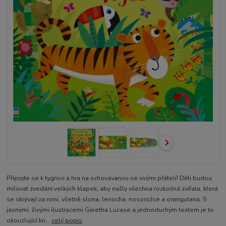
Připojte se k tygrovi a hra na schovávanou se svými přáteli! Děti budou
milovat zvedání velkých klapek, aby našly všechna rozkošná zvířata, která
se skrývají za nimi, včetně slona, lenocha, nosorožce a orangutana. S
jasnými, živými ilustracemi Garetha Lucase a jednoduchým textem je to
okouzlující kn...
celý popis