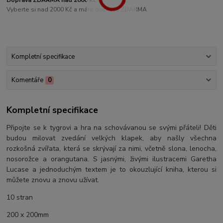
Vyberte si nad 2000 Kč a máte dopravu ZDARMA
Kompletní specifikace
Komentáře
0
Kompletní specifikace
Připojte se k tygrovi a hra na schovávanou se svými přáteli! Děti
budou milovat zvedání velkých klapek, aby našly všechna
rozkošná zvířata, která se skrývají za nimi, včetně slona, lenocha,
nosorožce a orangutana. S jasnými, živými ilustracemi Garetha
Lucase a jednoduchým textem je to okouzlující kniha, kterou si
můžete znovu a znovu užívat.
10 stran
200 x 200mm