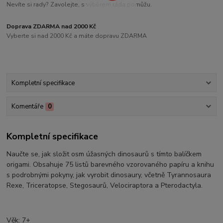
Nevíte si rady? Zavolejte, s výběrem ráda pomůžu.
Doprava ZDARMA nad 2000 Kč
Vyberte si nad 2000 Kč a máte dopravu ZDARMA
Kompletní specifikace
Komentáře
0
Kompletní specifikace
Naučte se, jak složit osm úžasných dinosaurů s tímto balíčkem
origami. Obsahuje 75 listů barevného vzorovaného papíru a knihu
s podrobnými pokyny, jak vyrobit dinosaury, včetně Tyrannosaura
Rexe, Triceratopse, Stegosaurů, Velociraptora a Pterodactyla.
Věk: 7+