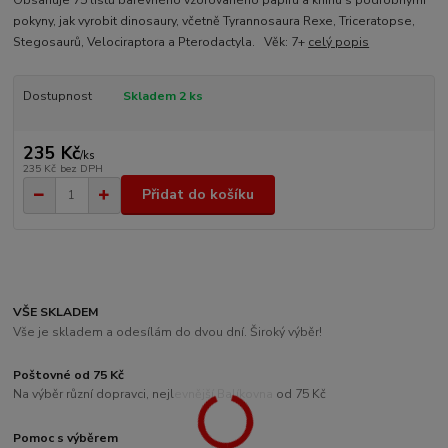
Obsahuje 75 listů barevného vzorovaného papíru a knihu s podrobnými
pokyny, jak vyrobit dinosaury, včetně Tyrannosaura Rexe, Triceratopse,
Stegosaurů, Velociraptora a Pterodactyla. Věk: 7+
celý popis
Dostupnost
Skladem 2 ks
235 Kč
/
ks
235 Kč
bez DPH
Přidat do košíku
VŠE SKLADEM
Vše je skladem a odesílám do dvou dní. Široký výběr!
Poštovné od 75 Kč
Na výběr různí dopravci, nejlevnější Balíkovna od 75 Kč
Pomoc s výběrem