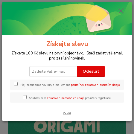
0
ks
+420 723 109 354
za
0 Kč
Menu
Získejte slevu
Hledat
Získejte 100 Kč slevu na první objednávku. Stačí zadat váš email
pro zasílání novinek.
Úvod
Zábavné aktivity pro děti v angličtině
Origami dinosaurs
Odeslat
Origami dinosaurs
Přeji si odebírat novinky e-mailem dle
podmínek zpracování osobních údajů
.
Souhlasím se
zpracováním osobních údajů
pro účely registrace.
Zavřít