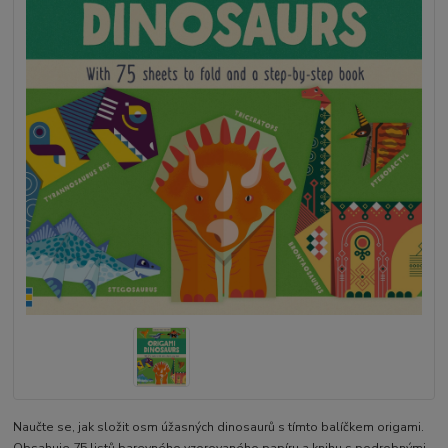
Naučte se, jak složit osm úžasných dinosaurů s tímto balíčkem origami.