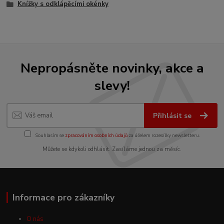
Knížky s odklápěcími okénky
Nepropásněte novinky, akce a
slevy!
Přihlásit se
Souhlasím se
zpracováním osobních údajů
za účelem rozesílky newsletteru.
Můžete se kdykoli odhlásit. Zasíláme jednou za měsíc.
Informace pro zákazníky
O nás