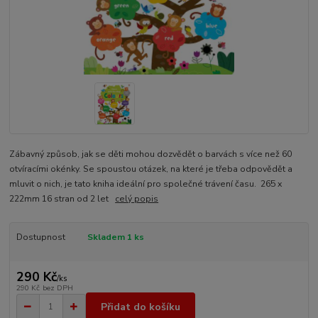
Zábavný způsob, jak se děti mohou dozvědět o barvách s více než 60
otvíracími okénky. Se spoustou otázek, na které je třeba odpovědět a
mluvit o nich, je tato kniha ideální pro společné trávení času. 265 x
222mm 16 stran od 2 let
celý popis
Dostupnost
Skladem 1 ks
290 Kč
/
ks
290 Kč
bez DPH
Přidat do košíku