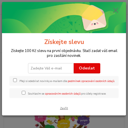
0
ks
+420 723 109 354
za
0 Kč
Menu
Získejte slevu
Hledat
Získejte 100 Kč slevu na první objednávku. Stačí zadat váš email
pro zasílání novinek.
Úvod
Angličtina pro začátečníky
Lift the flap Colours
Odeslat
Lift the flap Colours
Přeji si odebírat novinky e-mailem dle
podmínek zpracování osobních údajů
.
Souhlasím se
zpracováním osobních údajů
pro účely registrace.
Zavřít