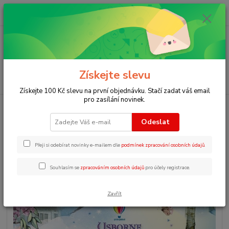
0
ks
+420 723 109 354
za
0 Kč
Menu
Získejte slevu
Hledat
Získejte 100 Kč slevu na první objednávku. Stačí zadat váš email
pro zasílání novinek.
Úvod
Pohádky v angličtině pro děti
Illustrated Hans Christian Andersen
Odeslat
Illustrated Hans Christian
Andersen
Přeji si odebírat novinky e-mailem dle
podmínek zpracování osobních údajů
.
Souhlasím se
zpracováním osobních údajů
pro účely registrace.
Zavřít