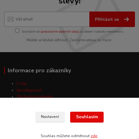
slevy!
Přihlásit se
Souhlasím se
zpracováním osobních údajů
za účelem rozesílky newsletteru.
Můžete se kdykoli odhlásit. Zasíláme jednou za měsíc.
Informace pro zákazníky
O nás
Jak nakupovat
Obchodní podmínky
Fotogalerie
Kontakty
Souhlasím
Nastavení
Souhlas můžete odmítnout
zde
.