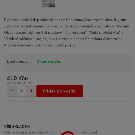
Dvanáct klasických pohádek Hanse Christiana Andersena okouzlujícím
způsobem ilustrovaných a speciálně převyprávěných pro mladší čtenáře.
Obsahuje nejoblíbenější postavy "Thumbelina", "Malá mořská víla" a
"Ošklivé káčátko", stejně jako životopis Hanse Christiana Andersena.
Krásně svázaný v polstrovan...
celý popis
Dostupnost
Skladem 1 ks
410 Kč
/
ks
410 Kč
bez DPH
Přidat do košíku
VŠE SKLADEM
Vše je skladem a odesílám do dvou dní. Široký výběr!