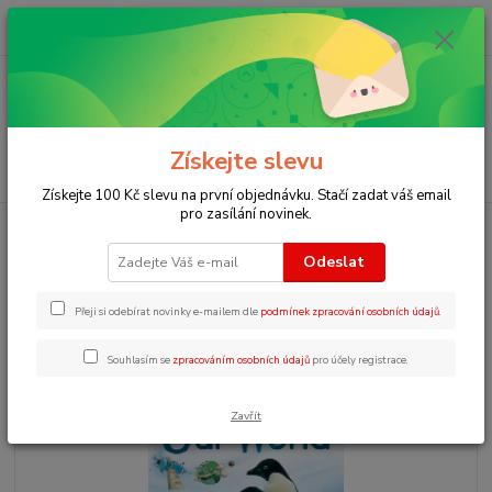
0
ks
+420 723 109 354
za
0 Kč
Menu
Získejte slevu
Hledat
Získejte 100 Kč slevu na první objednávku. Stačí zadat váš email
pro zasílání novinek.
Úvod
Encyklopedie pro děti od 4 let
First encyclopedia of Our world
Odeslat
First encyclopedia of Our world
Přeji si odebírat novinky e-mailem dle
podmínek zpracování osobních údajů
.
Souhlasím se
zpracováním osobních údajů
pro účely registrace.
Zavřít