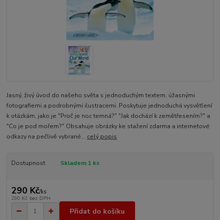
Jasný, živý úvod do našeho světa s jednoduchým textem, úžasnými
fotografiemi a podrobnými ilustracemi. Poskytuje jednoduchá vysvětlení
k otázkám, jako je "Proč je noc temná?" "Jak dochází k zemětřesením?" a
"Co je pod mořem?" Obsahuje obrázky ke stažení zdarma a internetové
odkazy na pečlivě vybrané...
celý popis
Dostupnost
Skladem 1 ks
290 Kč
/
ks
290 Kč
bez DPH
Přidat do košíku