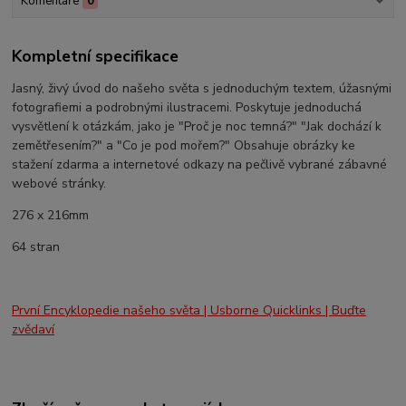
Komentáře
0
Kompletní specifikace
Jasný, živý úvod do našeho světa s jednoduchým textem, úžasnými
fotografiemi a podrobnými ilustracemi. Poskytuje jednoduchá
vysvětlení k otázkám, jako je "Proč je noc temná?" "Jak dochází k
zemětřesením?" a "Co je pod mořem?" Obsahuje obrázky ke
stažení zdarma a internetové odkazy na pečlivě vybrané zábavné
webové stránky.
276 x 216mm
64 stran
První Encyklopedie našeho světa | Usborne Quicklinks | Buďte
zvědaví