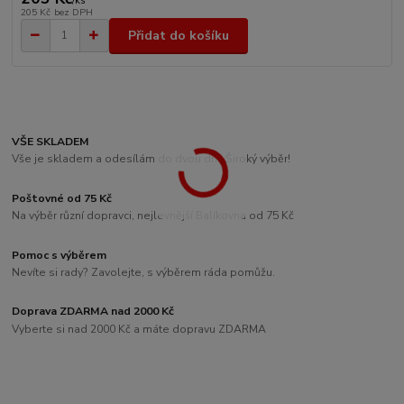
/
ks
205 Kč
bez DPH
Přidat do košíku
VŠE SKLADEM
Vše je skladem a odesílám do dvou dní. Široký výběr!
Poštovné od 75 Kč
Na výběr různí dopravci, nejlevnější Balíkovna od 75 Kč
Pomoc s výběrem
Nevíte si rady? Zavolejte, s výběrem ráda pomůžu.
Doprava ZDARMA nad 2000 Kč
Vyberte si nad 2000 Kč a máte dopravu ZDARMA