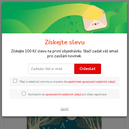
0
ks
+420 723 109 354
za
0 Kč
Menu
Získejte slevu
Hledat
Získejte 100 Kč slevu na první objednávku. Stačí zadat váš email
pro zasílání novinek.
Úvod
Pohádky v angličtině poslech
ER3 - The midsummer nights´dream
Odeslat
ER3 - The midsummer nights
´dream
Přeji si odebírat novinky e-mailem dle
podmínek zpracování osobních údajů
.
Souhlasím se
zpracováním osobních údajů
pro účely registrace.
Zavřít