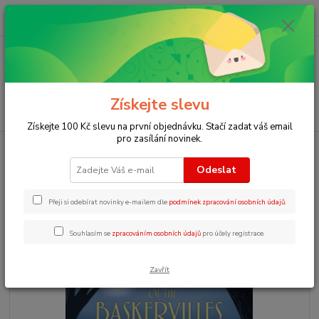
0
ks
+420 723 109 354
za
0 Kč
Menu
Získejte slevu
Hledat
Získejte 100 Kč slevu na první objednávku. Stačí zadat váš email
pro zasílání novinek.
Úvod
Pohádky v angličtině poslech
ER3 - The Hound Baskervilles
Odeslat
ER3 - The Hound Baskervilles
Přeji si odebírat novinky e-mailem dle
podmínek zpracování osobních údajů
.
Souhlasím se
zpracováním osobních údajů
pro účely registrace.
Zavřít