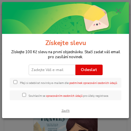
0
ks
+420 723 109 354
za
0 Kč
Menu
Získejte slevu
Hledat
Získejte 100 Kč slevu na první objednávku. Stačí zadat váš email
pro zasílání novinek.
Úvod
Pohádky v angličtině poslech
ER2 - The Gulliver´ s travels
Odeslat
ER2 - The Gulliver´ s travels
Přeji si odebírat novinky e-mailem dle
podmínek zpracování osobních údajů
.
Souhlasím se
zpracováním osobních údajů
pro účely registrace.
Zavřít