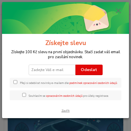
0
ks
+420 723 109 354
za
0 Kč
Menu
Získejte slevu
Hledat
Získejte 100 Kč slevu na první objednávku. Stačí zadat váš email
pro zasílání novinek.
Úvod
Pohádky v angličtině poslech
ER1 Cinderella
Odeslat
ER1 Cinderella
Přeji si odebírat novinky e-mailem dle
podmínek zpracování osobních údajů
.
Souhlasím se
zpracováním osobních údajů
pro účely registrace.
Zavřít