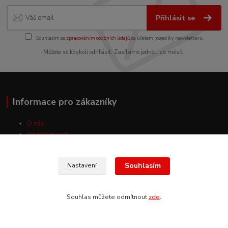
Přihlásit se
Souhlasím se
zpracováním osobních údajů
za účelem rozesílky newsletteru.
Můžete se kdykoli odhlásit. Zasíláme jednou za měsíc.
Informace pro zákazníky
O nás
Jak nakupovat
Obchodní podmínky
Fotogalerie
Souhlasím
Nastavení
Kontakty
Souhlas můžete odmítnout
zde
.