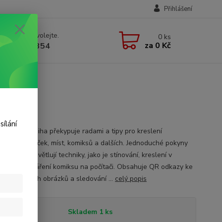
Přihlášení
 si rady? Zavolejte.
0
ks
za
0 Kč
 723 109 354
sílání
spirativní kniha překypuje radami a tipy pro kreslení
ných postaviček, míst, komiksů a dalších. Jednoduché pokyny
 krokem vysvětlují techniky, jako je stínování, kreslení v
ktivě a vytváření komiksu na počítači. Obsahuje QR odkazy ke
í bezplatných obrázků a sledování ...
celý popis
tupnost
Skladem 1 ks