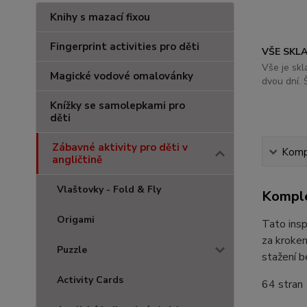
Knihy s mazací fixou
Fingerprint activities pro děti
VŠE SKL
Vše je sk
Magické vodové omalovánky
dvou dní. 
Knížky se samolepkami pro
děti
Zábavné aktivity pro děti v
Kompl
angličtině
Vlaštovky - Fold & Fly
Komple
Origami
Tato insp
za krokem
Puzzle
stažení b
Activity Cards
64 stran