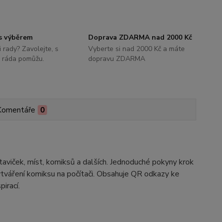
s výběrem
Doprava ZDARMA nad 2000 Kč
i rady? Zavolejte, s
Vyberte si nad 2000 Kč a máte
 ráda pomůžu.
dopravu ZDARMA
Komentáře
0
staviček, míst, komiksů a dalších. Jednoduché pokyny krok
 vytváření komiksu na počítači. Obsahuje QR odkazy ke
irací.