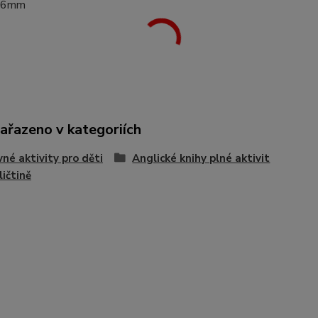
16mm
zařazeno v kategoriích
né aktivity pro děti
Anglické knihy plné aktivit
ličtině