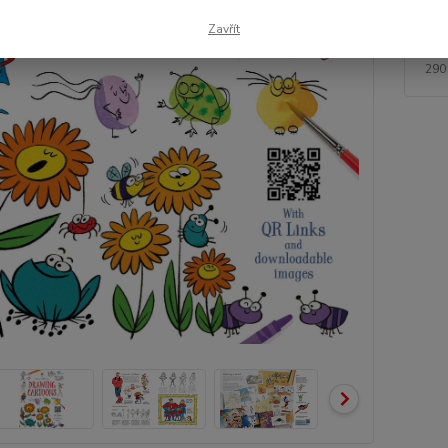
Zavřít
29
290