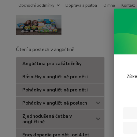
Obchodní podmínky
Doprava a platba
O mně
Kontakt
Čtení a poslech v angličtině
Úvod
Z
Draw
Angličtina pro začátečníky
Získe
Básničky v angličtině pro děti
Pohádky v angličtině pro děti
Pohádky v angličtině poslech
Zjednodušená četba v
angličtině
Encyklopedie pro děti od 4 let