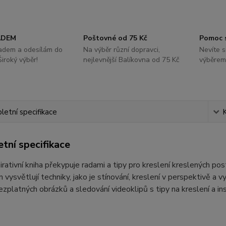
ADEM
Poštovné od 75 Kč
Pomoc 
ladem a odesílám do
Na výběr různí dopravci,
Nevíte s
Široký výběr!
nejlevnější Balíkovna od 75 Kč
výběrem
etní specifikace
tní specifikace
irativní kniha překypuje radami a tipy pro kreslení kreslených po
 vysvětlují techniky, jako je stínování, kreslení v perspektivě a
ezplatných obrázků a sledování videoklipů s tipy na kreslení a insp