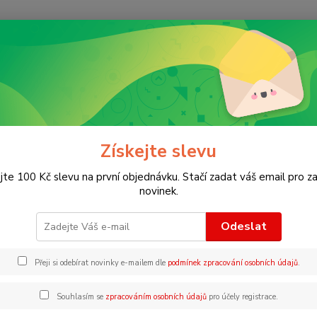
Nevíte
Hledat
+420
ábavné aktivity pro děti v angličtině
Drawing Cartoons
ing Cartoons
Získejte slevu
jte 100 Kč slevu na první objednávku. Stačí zadat váš email pro za
Tato in
novinek.
kresle
krok za
Odeslat
perspe
stažen
Přeji si odebírat novinky e-mailem dle
podmínek zpracování osobních údajů
.
Souhlasím se
zpracováním osobních údajů
pro účely registrace.
Dos