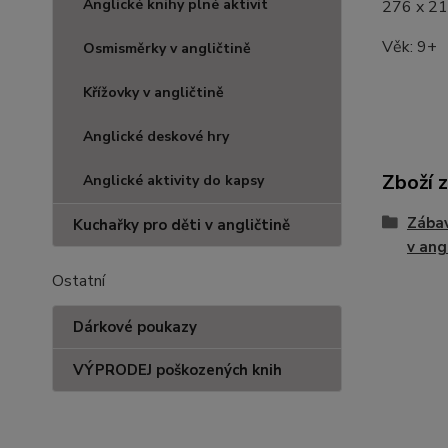
Anglické knihy plné aktivit
276 x 2
Věk: 9+
Osmisměrky v angličtině
Křížovky v angličtině
Anglické deskové hry
Zboží 
Anglické aktivity do kapsy
Zábav
Kuchařky pro děti v angličtině
v ang
Ostatní
Dárkové poukazy
VÝPRODEJ poškozených knih