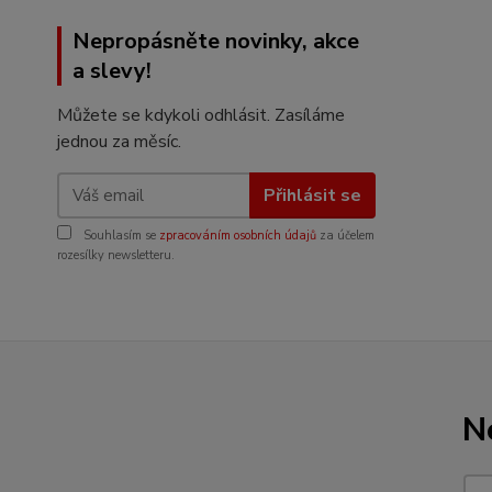
Nepropásněte novinky, akce
a slevy!
Můžete se kdykoli odhlásit. Zasíláme
jednou za měsíc.
Přihlásit se
Souhlasím se
zpracováním osobních údajů
za účelem
rozesílky newsletteru.
N