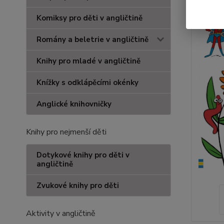
Komiksy pro děti v angličtině
Romány a beletrie v angličtině
Knihy pro mladé v angličtině
Knížky s odklápěcími okénky
Anglické knihovničky
Knihy pro nejmenší děti
Dotykové knihy pro děti v
angličtině
Zvukové knihy pro děti
Aktivity v angličtině