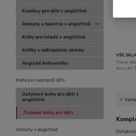
Komiksy pro děti v angličtině
Romány a beletrie v angličtině
Knihy pro mladé v angličtině
Knížky s odklápěcími okénky
VŠE SKL
Vše je sk
Anglické knihovničky
dvou dní. 
Knihy pro nejmenší děti
Dotykové knihy pro děti v
angličtině
Kompl
Zvukové knihy pro děti
Komple
Aktivity v angličtině
Dotyková 