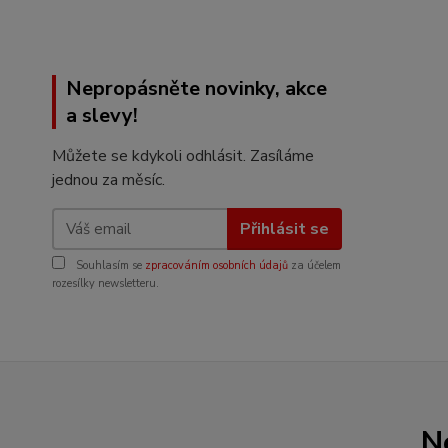
Nepropásněte novinky, akce
a slevy!
Můžete se kdykoli odhlásit. Zasíláme
jednou za měsíc.
Přihlásit se
Souhlasím se
zpracováním osobních údajů
za účelem
rozesílky newsletteru.
N