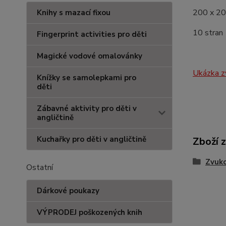
200 x 2
Knihy s mazací fixou
10 stran
Fingerprint activities pro děti
Magické vodové omalovánky
Ukázka z
Knížky se samolepkami pro
děti
Zábavné aktivity pro děti v
angličtině
Kuchařky pro děti v angličtině
Zboží 
Zvuko
Ostatní
Dárkové poukazy
VÝPRODEJ poškozených knih