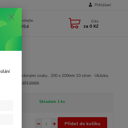
Přihlášení
 si rady? Zavolejte.
0
ks
za
0 Kč
 723 109 354
sílání
vá kniha s krásnými zvuky... 200 x 200mm 10 stran Ukázka
na youtube
celý popis
tupnost
Skladem 1 ks
0 Kč
/
ks
Přidat do košíku
 Kč
bez DPH