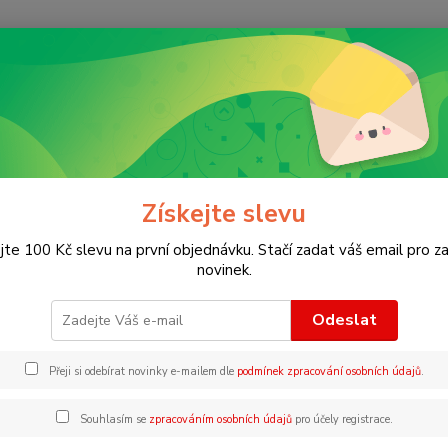
Nevíte
Hledat
+420
vukové knihy pro děti
Don´t tickle the Bear
t tickle the Bear
Získejte slevu
jte 100 Kč slevu na první objednávku. Stačí zadat váš email pro za
Dotyko
novinek.
zvuku 
Odeslat
Dos
Přeji si odebírat novinky e-mailem dle
podmínek zpracování osobních údajů
.
Souhlasím se
zpracováním osobních údajů
pro účely registrace.
38
380