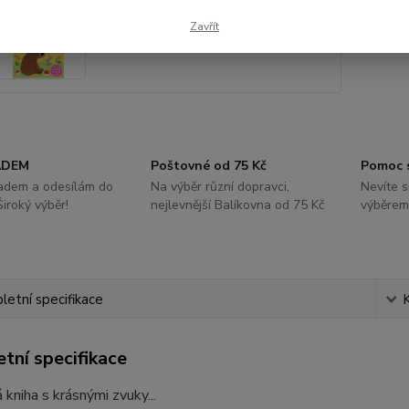
Zavřít
ADEM
Poštovné od 75 Kč
Pomoc 
ladem a odesílám do
Na výběr různí dopravci,
Nevíte s
Široký výběr!
nejlevnější Balíkovna od 75 Kč
výběrem
etní specifikace
tní specifikace
kniha s krásnými zvuky...