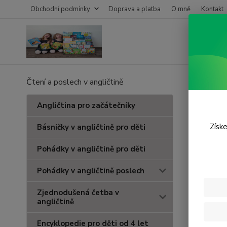
Obchodní podmínky
Doprava a platba
O mně
Kontakt
Čtení a poslech v angličtině
Úvod
Z
Don´
Angličtina pro začátečníky
Získe
Básničky v angličtině pro děti
Pohádky v angličtině pro děti
Pohádky v angličtině poslech
Zjednodušená četba v
angličtině
Encyklopedie pro děti od 4 let