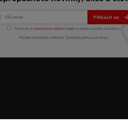
Přihlásit se
Souhlasím se
zpracováním osobních údajů
za účelem rozesílky newsletteru.
Můžete se kdykoli odhlásit. Zasíláme jednou za měsíc.