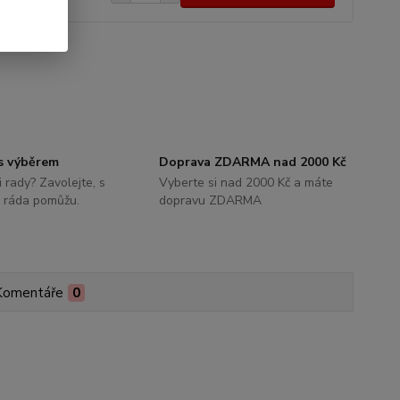
s výběrem
Doprava ZDARMA nad 2000 Kč
i rady? Zavolejte, s
Vyberte si nad 2000 Kč a máte
 ráda pomůžu.
dopravu ZDARMA
Komentáře
0