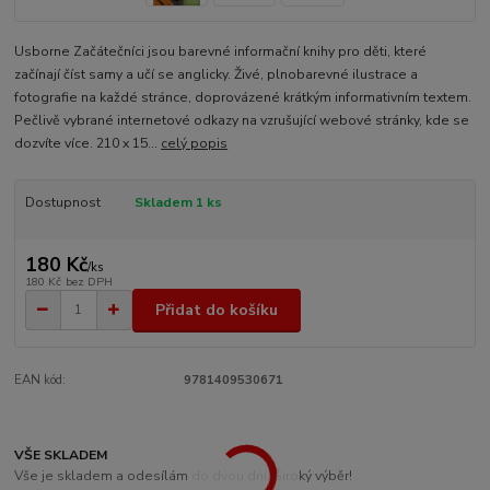
Usborne Začátečníci jsou barevné informační knihy pro děti, které
začínají číst samy a učí se anglicky. Živé, plnobarevné ilustrace a
fotografie na každé stránce, doprovázené krátkým informativním textem.
Pečlivě vybrané internetové odkazy na vzrušující webové stránky, kde se
dozvíte více. 210 x 15...
celý popis
Dostupnost
Skladem 1 ks
180 Kč
/
ks
180 Kč
bez DPH
Přidat do košíku
EAN kód:
9781409530671
VŠE SKLADEM
Vše je skladem a odesílám do dvou dní. Široký výběr!