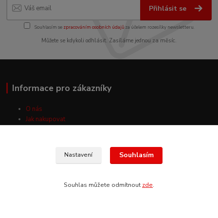
Přihlásit se
Souhlasím se
zpracováním osobních údajů
za účelem rozesílky newsletteru.
Můžete se kdykoli odhlásit. Zasíláme jednou za měsíc.
Informace pro zákazníky
O nás
Jak nakupovat
Obchodní podmínky
Fotogalerie
Kontakty
Souhlasím
Nastavení
Souhlas můžete odmítnout
zde
.