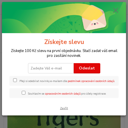
0
ks
+420 723 109 354
za
0 Kč
Menu
Získejte slevu
Hledat
Získejte 100 Kč slevu na první objednávku. Stačí zadat váš email
pro zasílání novinek.
Úvod
Angličtina pro začátečníky
Beginners Tigers
Odeslat
Beginners Tigers
Přeji si odebírat novinky e-mailem dle
podmínek zpracování osobních údajů
.
Souhlasím se
zpracováním osobních údajů
pro účely registrace.
Zavřít