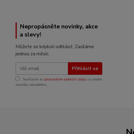
Nepropásněte novinky, akce
a slevy!
Můžete se kdykoli odhlásit. Zasíláme
jednou za měsíc.
Přihlásit se
Souhlasím se
zpracováním osobních údajů
za účelem
rozesílky newsletteru.
N