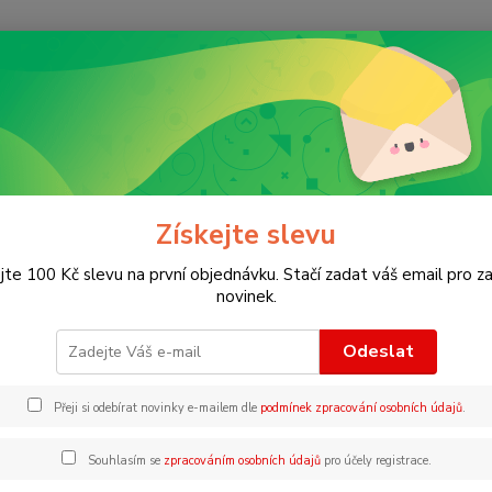
Nevíte
Hledat
+420
ngličtina pro začátečníky
Beginners Snakes
nners Snakes
Získejte slevu
jte 100 Kč slevu na první objednávku. Stačí zadat váš email pro za
Usborn
novinek.
začínaj
fotogr
Odeslat
textem
stránky
Přeji si odebírat novinky e-mailem dle
podmínek zpracování osobních údajů
.
Souhlasím se
zpracováním osobních údajů
pro účely registrace.
Dos