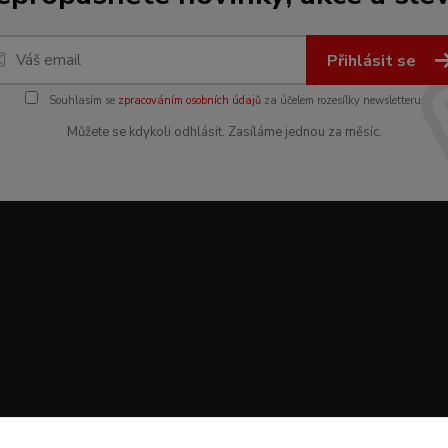
Přihlásit se
Souhlasím se
zpracováním osobních údajů
za účelem rozesílky newsletteru.
Můžete se kdykoli odhlásit. Zasíláme jednou za měsíc.