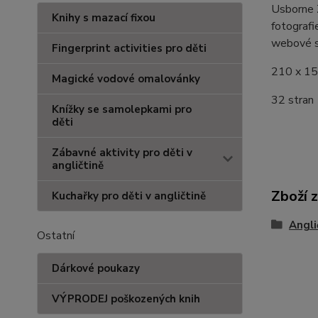
Usborne Z
Knihy s mazací fixou
fotografi
webové st
Fingerprint activities pro děti
210 x 1
Magické vodové omalovánky
32 stran
Knížky se samolepkami pro
děti
Zábavné aktivity pro děti v
angličtině
Zboží 
Kuchařky pro děti v angličtině
Angli
Ostatní
Dárkové poukazy
VÝPRODEJ poškozených knih