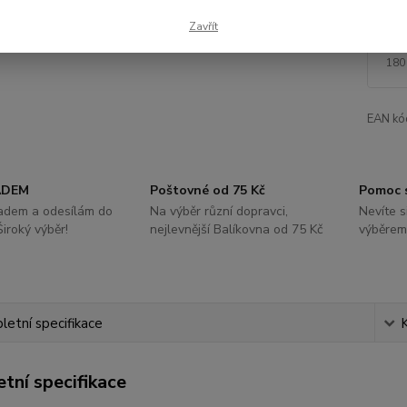
Zavřít
18
180
EAN kó
ADEM
Poštovné od 75 Kč
Pomoc 
ladem a odesílám do
Na výběr různí dopravci,
Nevíte s
Široký výběr!
nejlevnější Balíkovna od 75 Kč
výběrem
etní specifikace
tní specifikace