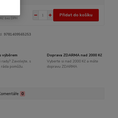
0 Kč
/
ks
Přidat do košíku
 Kč
bez DPH
d:
9781409565253
s výběrem
Doprava ZDARMA nad 2000 Kč
i rady? Zavolejte, s
Vyberte si nad 2000 Kč a máte
 ráda pomůžu.
dopravu ZDARMA
Komentáře
0