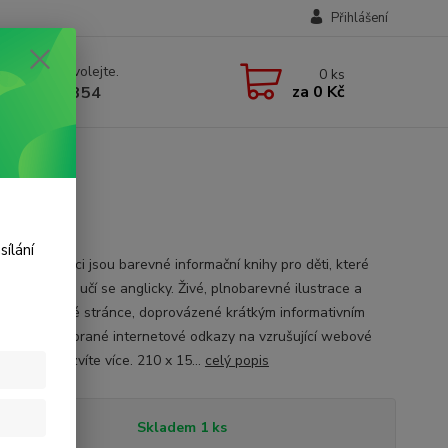
Přihlášení
 si rady? Zavolejte.
0
ks
za
0 Kč
 723 109 354
sílání
e Začátečníci jsou barevné informační knihy pro děti, které
í číst samy a učí se anglicky. Živé, plnobarevné ilustrace a
afie na každé stránce, doprovázené krátkým informativním
. Pečlivě vybrané internetové odkazy na vzrušující webové
, kde se dozvíte více. 210 x 15...
celý popis
tupnost
Skladem 1 ks