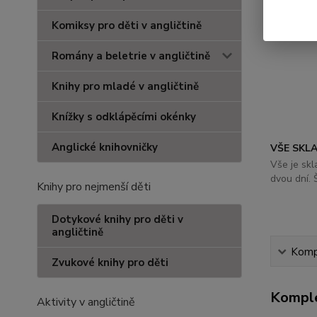
Komiksy pro děti v angličtině
Romány a beletrie v angličtině
Knihy pro mladé v angličtině
Knížky s odklápěcími okénky
Anglické knihovničky
VŠE SKL
Vše je sk
dvou dní. 
Knihy pro nejmenší děti
Dotykové knihy pro děti v
angličtině
Kompl
Zvukové knihy pro děti
Komple
Aktivity v angličtině