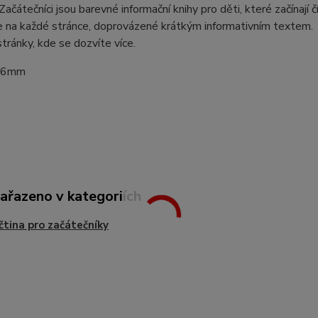
ačátečníci jsou barevné informační knihy pro děti, které začínají č
e na každé stránce, doprovázené krátkým informativním textem. 
ránky, kde se dozvíte více.
56mm
zařazeno v kategoriích
čtina pro začátečníky