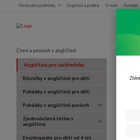
Obchodní podmínky
Doprava a platba
O mně
Kontakt
Čtení a poslech v angličtině
Úvod
A
Begi
Angličtina pro začátečníky
Získe
Básničky v angličtině pro děti
Pohádky v angličtině pro děti
Pohádky v angličtině poslech
Zjednodušená četba v
angličtině
Encyklopedie pro děti od 4 let