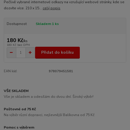
Pečlivě vybrané internetové odkazy na vzrušující webové stránky, kde se
dozvíte více. 210 x 15...
celý popis
Dostupnost
Skladem 1 ks
180 Kč
/
ks
180 Kč
bez DPH
Přidat do košíku
EAN kód:
978079451581
VŠE SKLADEM
Vše je skladem a odesílám do dvou dní. Široký výběr!
Poštovné od 75 Kč
Na výběr různí dopravci, nejlevnější Balíkovna od 75 Kč
Pomoc s výběrem