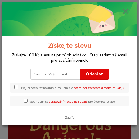
0
ks
+420 723 109 354
za
0 Kč
Menu
Získejte slevu
Hledat
Získejte 100 Kč slevu na první objednávku. Stačí zadat váš email
pro zasílání novinek.
Úvod
Angličtina pro začátečníky
Beginners Dangerous Animals
Odeslat
Beginners Dangerous Animals
Přeji si odebírat novinky e-mailem dle
podmínek zpracování osobních údajů
.
Souhlasím se
zpracováním osobních údajů
pro účely registrace.
Zavřít