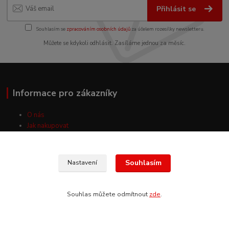
Přihlásit se
Souhlasím se
zpracováním osobních údajů
za účelem rozesílky newsletteru.
Můžete se kdykoli odhlásit. Zasíláme jednou za měsíc.
Informace pro zákazníky
O nás
Jak nakupovat
Obchodní podmínky
Fotogalerie
Kontakty
Souhlasím
Nastavení
Souhlas můžete odmítnout
zde
.