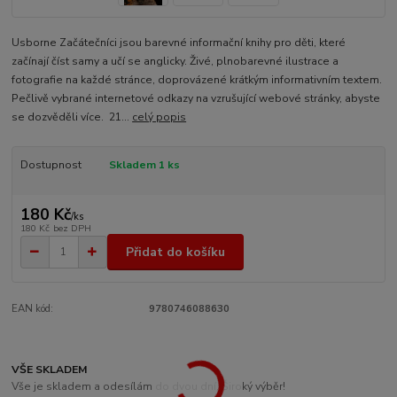
Usborne Začátečníci jsou barevné informační knihy pro děti, které
začínají číst samy a učí se anglicky. Živé, plnobarevné ilustrace a
fotografie na každé stránce, doprovázené krátkým informativním textem.
Pečlivě vybrané internetové odkazy na vzrušující webové stránky, abyste
se dozvěděli více. 21...
celý popis
Dostupnost
Skladem 1 ks
180 Kč
/
ks
180 Kč
bez DPH
Přidat do košíku
EAN kód:
9780746088630
VŠE SKLADEM
Vše je skladem a odesílám do dvou dní. Široký výběr!